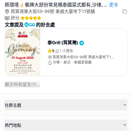
既環境🤞🏻餐牌大部份常見嘅泰國菜式都有,沙律､
...
更多
筲箕灣東大街59-99號 東威大廈地下11號舖
評分
文章提及
的好去處
泰Grill (筲箕灣)
5
1
人想去
筲箕灣東大街59-99號 東威大廈地下11
號舖
沙嗲、泰式、泰國菜餐廳
顯示所有留言(
1
)...
社群主題
熱門地點