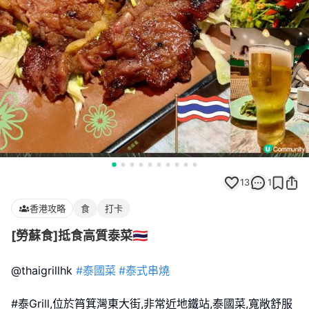
13
1
香港攻略
食
打卡
[勞蘇食]抵食高質泰菜🇹🇭
@thaigrillhk
#泰國菜
#泰式串燒
#泰Grill,位於筲箕灣東大街,非常近地鐵站,泰國菜,寬敞舒服