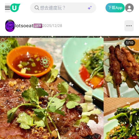
下載App
lotsoeat
2025/12/28
1
/
10
Next