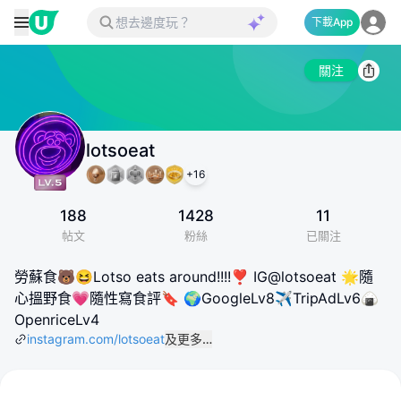
下載App
關注
lotsoeat
+
16
188
1428
11
帖文
粉絲
已關注
勞蘇食🐻😆Lotso eats around!!!!❣️ IG@lotsoeat 🌟隨
心搵野食💗隨性寫食評🔖 🌍GoogleLv8✈️TripAdLv6🍙
OpenriceLv4
instagram.com/lotsoeat
及更多…