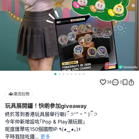
38
0
潮流玩物
玩具展開鑼！快啲參加giveaway
終於等到香港玩具展舉行喇(ྀ ੭˶ᵔ ᵕ ᵔ )ྀ ੭
今年仲新增設咗｢Pop & Play潮玩館｣
呢度匯聚咗150個國際IP ٩(◕‿◕｡)۶
平時我除咗鍾
...
更多