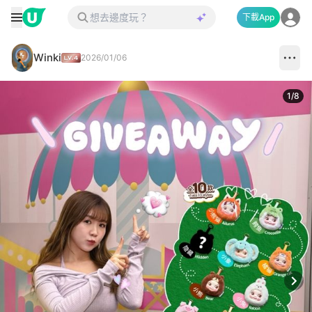
下載App
Winki
2026/01/06
1
/
8
Next