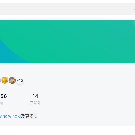
+
15
856
14
絲
已關注
winkiwingki
及更多…