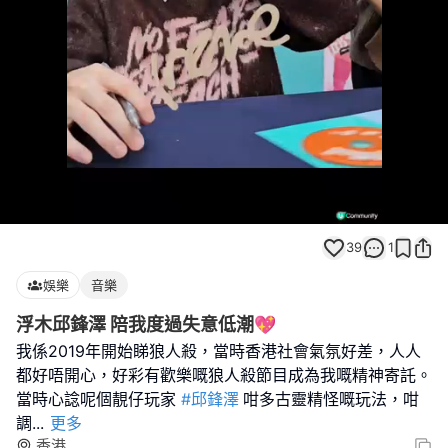
Loaded
:
Unmute
100.00%
39
1
娛樂
音樂
浮木邱鋒澤 陪我度過失意低潮💖
我係2019年開始睇狼人殺，當時香港社會氣氛好差，人人
都好唔開心，好彩有歡樂嘅狼人殺節目成為我嘅精神寄託。
當時心諗呢個靚仔玩家
#邱鋒澤
咁多古靈精怪嘅玩法，咁
調
...
更多
香港