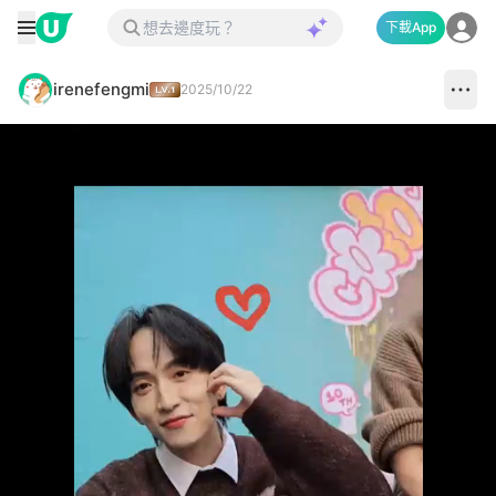
下載App
irenefengmi
2025/10/22