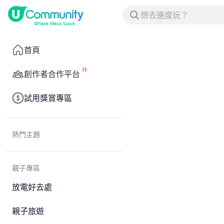
首頁
創作者合作平台
試用獎賞專區
熱門主題
親子專區
放電好去處
親子旅遊