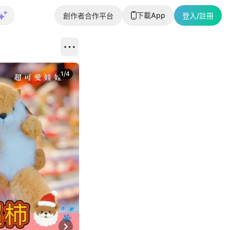
下載App
創作者合作平台
登入/註冊
1
/
4