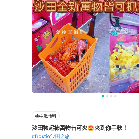
著數報料
沙田物超柿萬物皆可夾🤩夾到你手軟！
#frostie沙田之旅