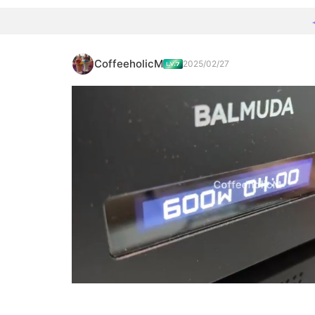
CoffeeholicM
2025/02/27
Loaded
:
100.00%