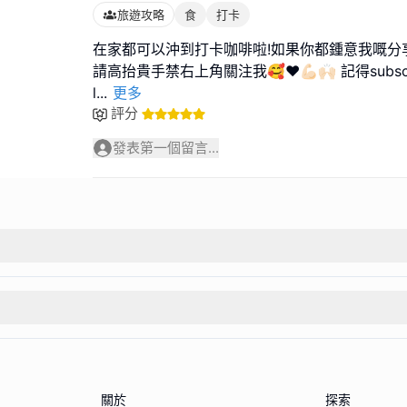
旅遊攻略
食
打卡
在家都可以沖到打卡咖啡啦!如果你都鍾意我嘅分
請高抬貴手禁右上角關注我🥰❤️💪🏻🙌🏻 記得subscrib
l
...
更多
評分
發表第一個留言...
關於
探索