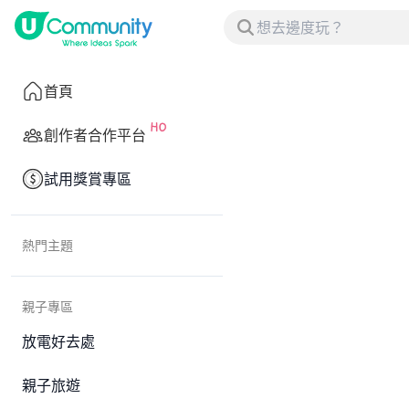
首頁
創作者合作平台
試用獎賞專區
熱門主題
親子專區
放電好去處
親子旅遊