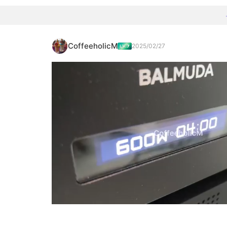
CoffeeholicM
2025/02/27
Loaded
:
100.00%