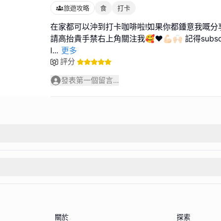
旅遊攻略
食
打卡
在家都可以沖到打卡咖啡啦!如果你都鍾意我嘅分
請高抬貴手禁右上角關注我🥰❤️💪🏻🙌🏻 記得subscrib
l
...
更多
評分
發表第一個留言...
關於
探索