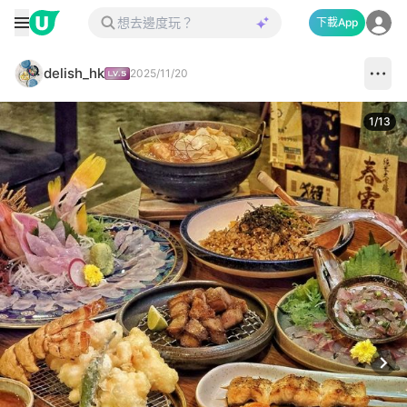
下載App
delish_hk
2025/11/20
1
/
13
Next