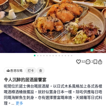
32
2
香港攻略
打卡
食
令人沉醉的居酒屋饗宴
呢間位於諾士佛台嘅居酒屋，以日式木系風格加上各式各樣
嘅酒樽酒桶做擺設，就好似置身日本一樣。除咗供應每日唔
同嘅海鮮魚生刺身，亦有選擇豐富嘅串燒、天婦羅等日式料
理。
...
更多