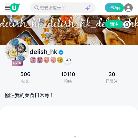
下載App
關注
delish_hk
+
49
506
10110
30
帖文
粉絲
已關注
關注我的美食日常等！