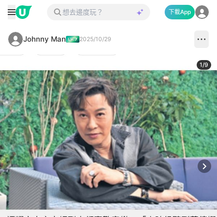
下載App
Johnny Man
2025/10/29
1
/
9
Next