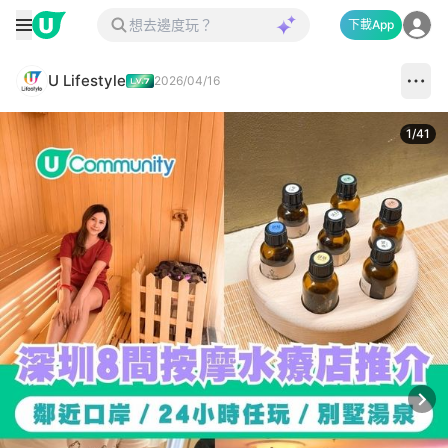
下載App
U Lifestyle
2026/04/16
1
/
41
Next