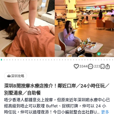
3344
223
深圳攻略
深圳8間按摩水療店推介！鄰近口岸／24小時任玩／
別墅湯泉／自助餐
唔少香港人都鍾意北上按摩，但原來近年深圳啲水療中心已
經高級到唔止可以歎埋 Buffet、捉棋打牌，仲可以 24 小
時任玩，仲可以過埋夜添！今日小編就整合出社群U
...
更多