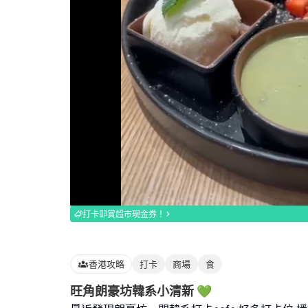
Loaded
:
100.00%
打卡即賞超市現金券！
香港攻略
打卡
商場
食
旺角朗豪坊韓系小清新 💚