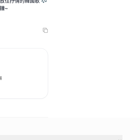
放住抒情的韓國歌 🎶
鐘~
舖