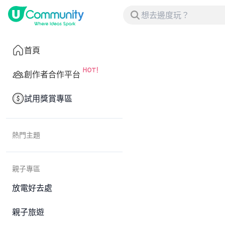
首頁
創作者合作平台
試用獎賞專區
熱門主題
親子專區
放電好去處
親子旅遊