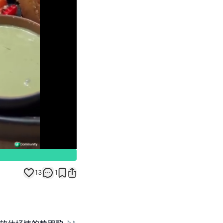
Unmute
13
1