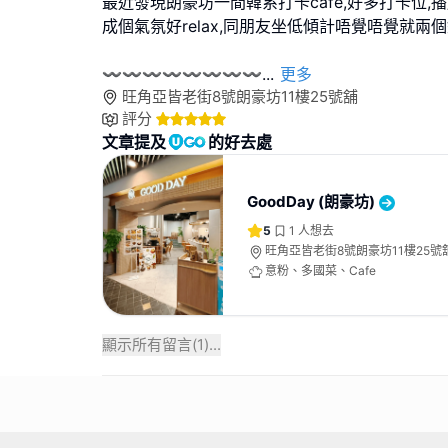
最近發現朗豪坊一間韓系打卡cafe,好多打卡位,播
成個氣氛好relax,同朋友坐低傾計唔覺唔覺就兩個
〰️〰️〰️〰️〰️〰️〰️〰
...
更多
旺角亞皆老街8號朗豪坊11樓25號舖
評分
文章提及
的好去處
GoodDay (朗豪坊)
5
1
人想去
旺角亞皆老街8號朗豪坊11樓25號
意粉、多國菜、Cafe
顯示所有留言(
1
)...