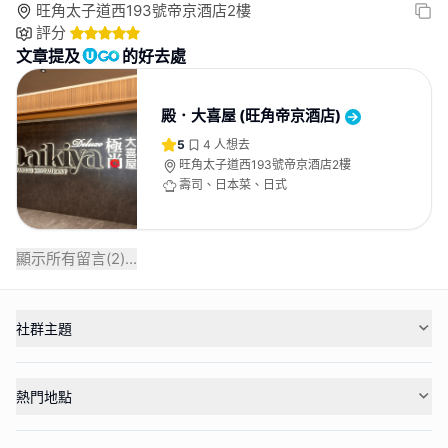
旺角太子道西193號帝京酒店2樓
評分
文章提及
的好去處
殿．大喜屋 (旺角帝京酒店)
5
4
人想去
旺角太子道西193號帝京酒店2樓
壽司、日本菜、日式
顯示所有留言(
2
)...
社群主題
熱門地點