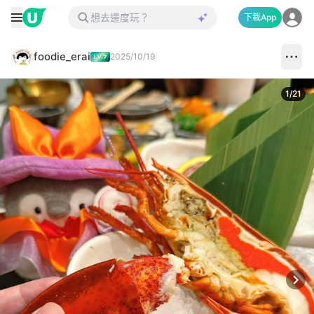
下載App
foodie_erai
2025/10/19
1
/
21
Next