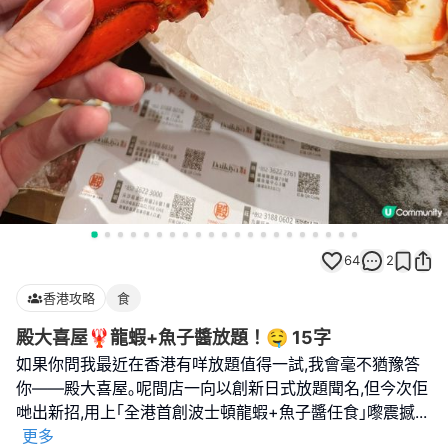
64
2
香港攻略
食
殿大喜屋🦞龍蝦+魚子醬放題！🤤 15字
如果你問我最近在香港有咩放題值得一試,我會毫不猶豫答
你——殿大喜屋｡呢間店一向以創新日式放題聞名,但今次佢
哋出新招,用上｢全港首創波士頓龍蝦+魚子醬任食｣嚟震撼
...
更多