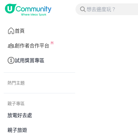
首頁
創作者合作平台
試用獎賞專區
熱門主題
親子專區
放電好去處
親子旅遊