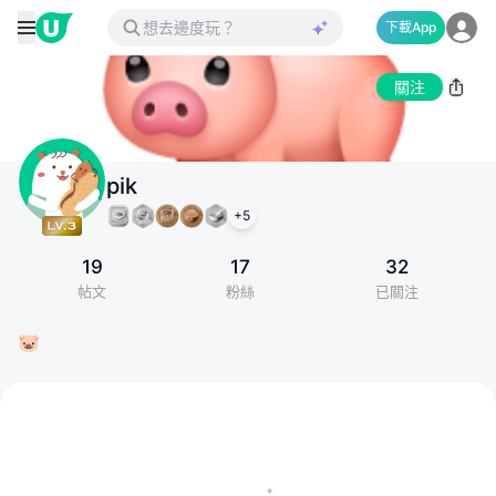
下載App
關注
pik
+
5
19
17
32
帖文
粉絲
已關注
🐷