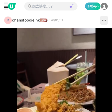
下載App
chansfoodie hk
2026/01/31