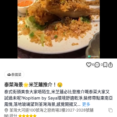
Loaded
:
Unmute
100.00%
6
0
泰國菜
泰菜海景🌟米芝蓮推介！🤤
泰式街頭美食大家唔陌生,米芝蓮必比登推介嘅泰菜大家又
試過未呢?Kopitiam by Saya環境舒適乾淨,裝修帶點東南亞
風情,落地玻璃望到荃灣海景,感覺開揚又
...
更多
荃灣大河道100號海之戀商場2樓2027-2028號舖
評分