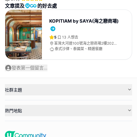
文章提及
的好去處
KOPITIAM by SAYA(海之戀商場)
5
13
人想去
荃灣大河道100號海之戀商場2樓2027-
2028號舖
泰式沙律、泰國菜、精選餐廳
發表第一個留言...
社群主題
熱門地點