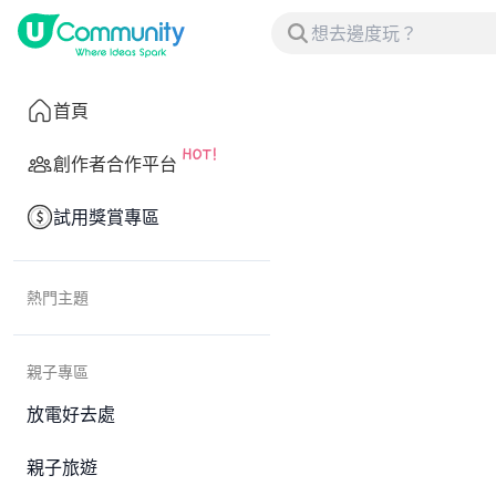
首頁
創作者合作平台
試用獎賞專區
熱門主題
親子專區
放電好去處
親子旅遊