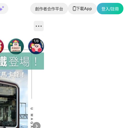
下載App
創作者合作平台
登入/註冊
1
/
6