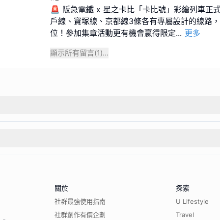
🚨 阪急電鐵 x 星之卡比「卡比號」彩繪列車正
戶線、寶塚線、京都線3條各有專屬設計的線路
位！參加集章活動更有機會嬴得限定
...
更多
顯示所有留言(
1
)...
關於
探索
社群最強使用指南
U Lifestyle
社群創作有價企劃
Travel