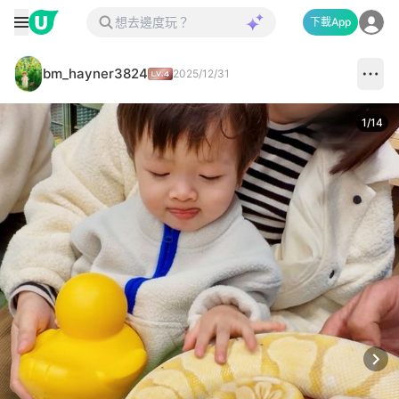
下載App
bm_hayner3824
2025/12/31
1
/
14
Next