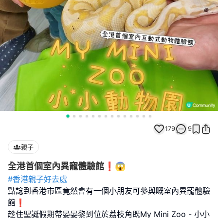
179
9
親子
全港首個室內異寵體驗館❗️😱
#香港親子好去處
點諗到香港市區竟然會有一個小朋友可參與嘅室內異寵體驗
館❗️
趁住聖誕假期帶晏晏黎到位於荔枝角既My Mini Zoo - 小小