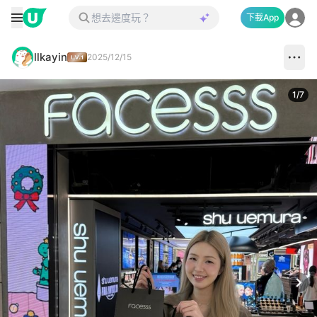
下載App
llkayin
2025/12/15
1
/
7
Next