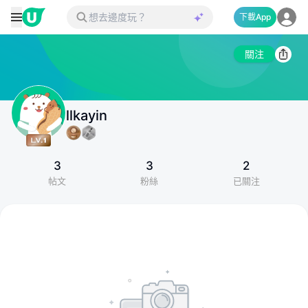
下載App
關注
llkayin
3
3
2
帖文
粉絲
已關注