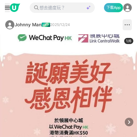
下載App
Johnny Man
2025/12/24
1
/
6
Next