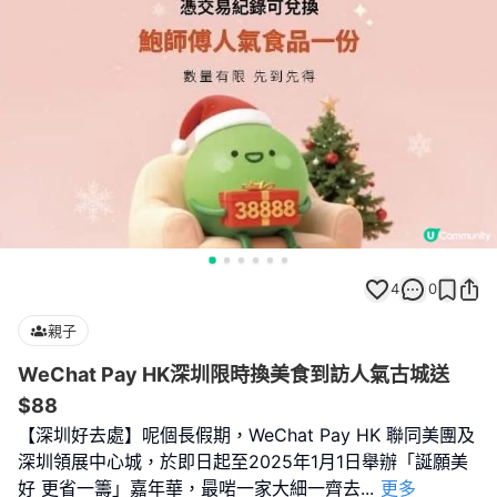
4
0
親子
WeChat Pay HK深圳限時換美食到訪人氣古城送
$88
【深圳好去處】呢個長假期，WeChat Pay HK 聯同美團及
深圳領展中心城，於即日起至2025年1月1日舉辦「誕願美
好 更省一籌」嘉年華，最啱一家大細一齊去
...
更多