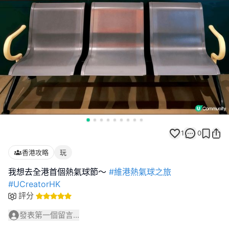
1
0
香港攻略
玩
我想去全港首個熱氣球節～
#維港熱氣球之旅
#UCreatorHK
評分
發表第一個留言...