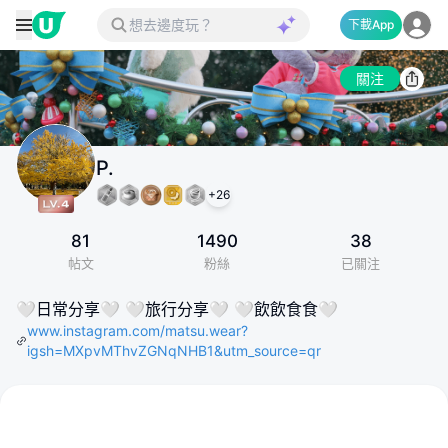
下載App
關注
P.
+
26
81
1490
38
帖文
粉絲
已關注
🤍日常分享🤍 🤍旅行分享🤍 🤍飲飲食食🤍
www.instagram.com/matsu.wear?
igsh=MXpvMThvZGNqNHB1&utm_source=qr