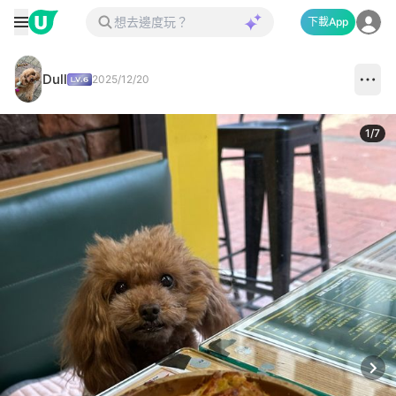
下載App
Dull
2025/12/20
1
/
7
Next