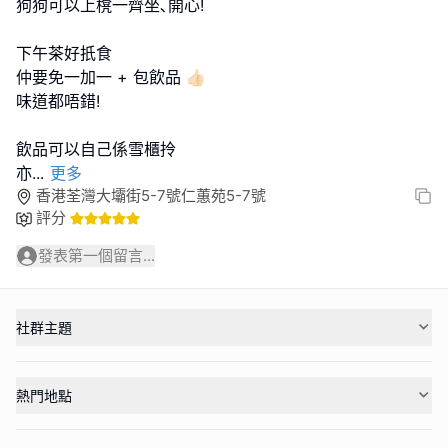
狗狗可以上櫈一齊坐､開心!
下午茶好扺食
仲要免一加一 + 包飲品 👍🏻
味道都唔錯!
飲品可以自己係雪櫃拎
亦
...
更多
香港荃灣大壩街5-7號仁蕙苑5-7號
評分
發表第一個留言...
社群主題
熱門地點