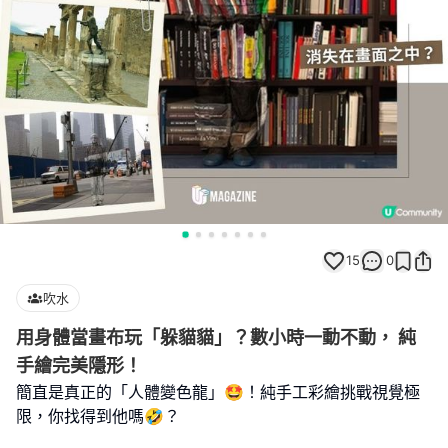
15
0
吹水
用身體當畫布玩「躲貓貓」？數小時一動不動， 純
手繪完美隱形！
簡直是真正的「人體變色龍」🤩！純手工彩繪挑戰視覺極
限，你找得到他嗎🤣？