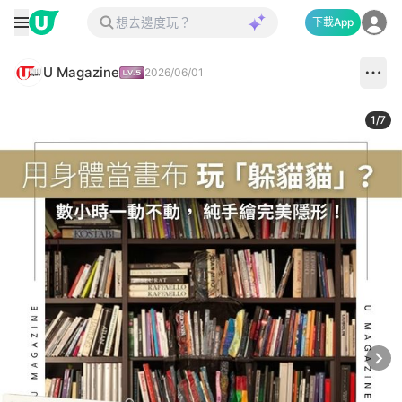
下載App
U Magazine
2026/06/01
1
/
7
Next