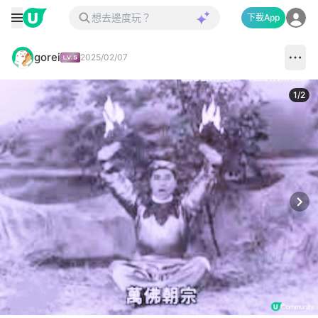
下載App
gorei
2025/02/07
1
/
2
Next