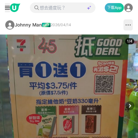
下載App
Johnny Man
2026/04/14
1
/
4
Next