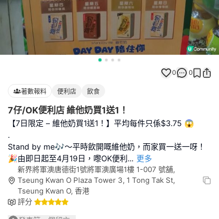
0
0
著數報料
便利店
飲食
7仔/OK便利店 維他奶買1送1！
【7日限定 – 維他奶買1送1！】平均每件只係$3.75 😱
.
Stand by me🎶～平時飲開嘅維他奶，而家買一送一呀！
🎉由即日起至4月19日，嚟OK便利
...
更多
新界將軍澳唐德街1號將軍澳廣場1樓 1-007 號舖,
Tseung Kwan O Plaza Tower 3, 1 Tong Tak St,
Tseung Kwan O, 香港
評分