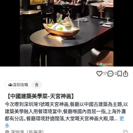
Loaded
:
Unmute
100.00%
17
0
深圳攻略
食
【中國建築美學菜-天宮神画】
今次嚟到深圳灣1號嘅天宮神画,餐廳以中國古建築為主題,以
建築美學融入用餐環境當中,餐廳喺國內首屈一指,上海外灘
都有分店｡餐廳環境舒適闊落,大堂嘅天宮神画大殿,環
...
更
多
深圳湾（后海湾）