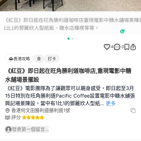
4
0
香港攻略
食
打卡
《紅豆》即日起在旺角勝利道咖啡店,重現電影中糖
水舖場景擺設
《紅豆》電影團隊為了讓觀眾可以親身感受，即日起至3月
15日特別在旺角勝利道Pacific Coffee設置電影中糖水舖張
興記場景陳設，當中有1比1的鄧麗欣人型紙
...
更多
香港何文田勝利道勝利道1號
評分
發表第一個留言...