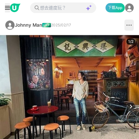
下載App
Johnny Man
2025/02/17
1
/
2
Next