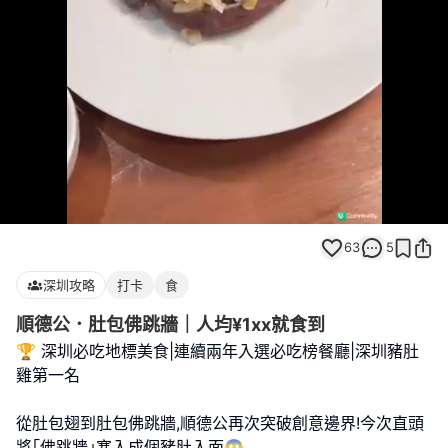
Loaded
:
Unmute
98.44%
63
5
深圳攻略
打卡
食
順德公．肚包佛跳牆｜人均¥1xx就食到
🏆 深圳必吃地標美食|連續兩年入選必吃榜餐廳|深圳豬肚
雞第一名
從肚包翅到肚包佛跳牆,順德公再次突破創意邊界!今次直頭
將｢佛跳牆｣塞入成個豬肚入面😱