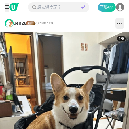
下載App
Jen28
2026/04/06
1
/
5
Next