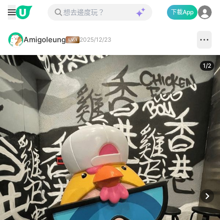
下載App
Amigoleung
2025/12/23
1
/
2
Next