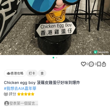
0
0
香港攻略
打卡
食
#我想去AIA嘉年華
評分
發表第一個留言...