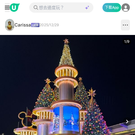
下載App
Carissa
2025/12/29
1
/
9
Next