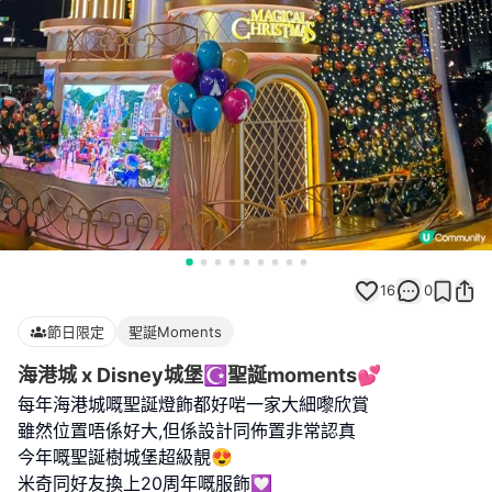
16
0
節日限定
聖誕Moments
海港城 x Disney城堡☪️聖誕moments💕
每年海港城嘅聖誕燈飾都好啱一家大細嚟欣賞
雖然位置唔係好大,但係設計同佈置非常認真
今年嘅聖誕樹城堡超級靚😍
米奇同好友換上20周年嘅服飾💟