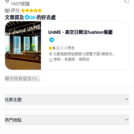
1401號舖
評分
文章提及
的好去處
UnME - 高空日韓法fushion餐廳
5
3
人想去
九龍城啟德協調道12號雙子匯1期崇光啟
德店食匯堂14樓1401號舖
意粉、多國菜、咖啡店
顯示所有留言(
1
)...
社群主題
熱門地點