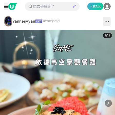
下載App
Yannesyyan
2026/05/06
1
/
12
Next