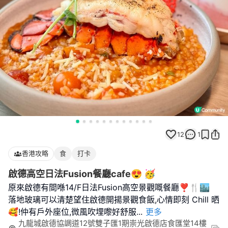
12
1
香港攻略
食
打卡
啟德高空日法Fusion餐廳cafe😍 🥳
原來啟德有間喺14/F日法Fusion高空景觀嘅餐廳❣️🍴🏙️
落地玻璃可以清楚望住啟德開揚景觀食飯,心情即刻 Chill 晒
🥰!仲有戶外座位,微風吹埋嚟好舒服
...
更多
九龍城啟德協調道12號雙子匯1期崇光啟德店食匯堂14樓