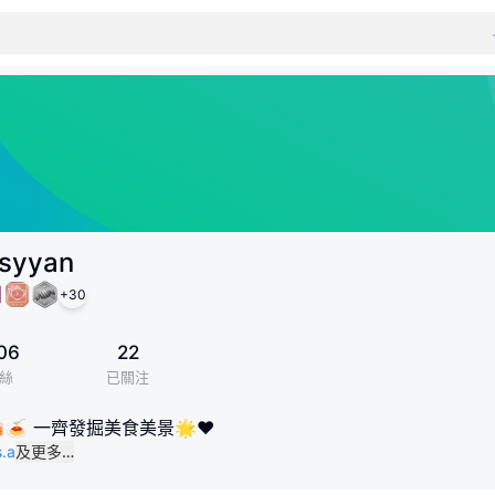
syyan
+
30
06
22
絲
已關注
🍝 一齊發掘美食美景🌟❤️
.a
及更多…