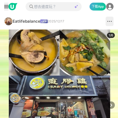
下載App
Eatlifebalance
2025/12/17
1
/
6
Next