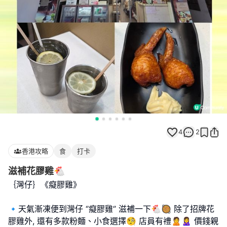
4
2
香港攻略
食
打卡
滋補花膠雞🐔
｛灣仔｝《癡膠雞》
🔹️天氣漸凍便到灣仔 ‘’癡膠雞‘’ 滋補一下🐔🥘 除了招牌花
膠雞外, 還有多款粉麵、小食選擇🧐 店員有禮🙎🙎‍♀️ 價錢親