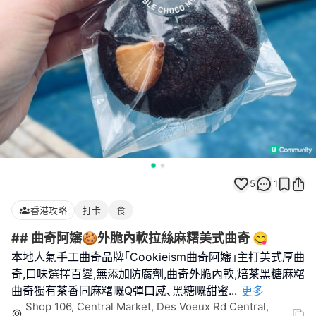
5
1
香港攻略
打卡
食
## 曲奇阿嬸🍪外脆內軟拉絲麻糬美式曲奇 😋
本地人氣手工曲奇品牌｢Cookieism曲奇阿嬸｣主打美式厚曲
奇,口味選擇百變,無添加防腐劑,曲奇外脆內軟,焙茶黑糖麻糬
曲奇獨有茶香同麻糬嘅Q彈口感､黑糖嘅甜蜜
...
更多
Shop 106, Central Market, Des Voeux Rd Central,