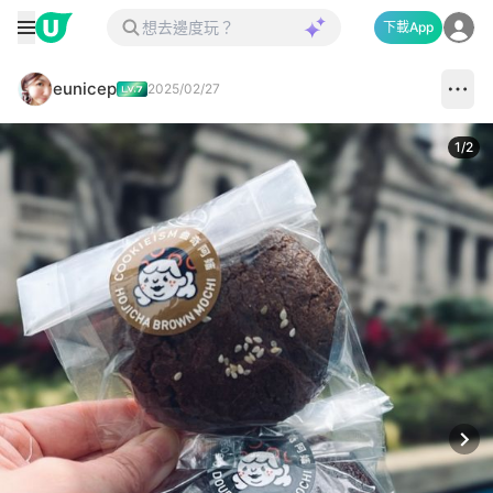
下載App
eunicep
2025/02/27
1
/
2
Next