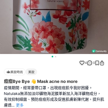
4
0
美妝時尚
美妝
痘痘Bye Bye 👋 Mask acne no more
疫情期間，經常要帶口罩，出現痘痘肌令我好困擾。
Natulaka無添加淡印礦物海泥膜革新加入海洋礦物成分，
有效抑制細菌、預防痘痘形成及促進肌膚新陳代謝，提升肌
膚透
...
更多