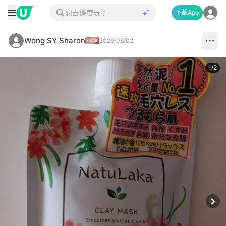
下載App
Wong SY Sharon
2026/06/02
1
/
2
Next