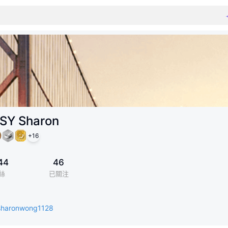
SY Sharon
+
16
44
46
絲
已關注
/sharonwong1128