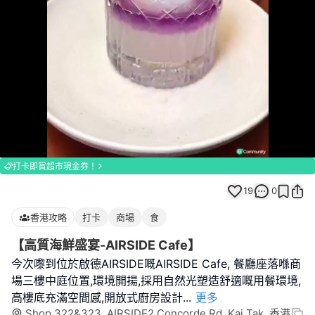
Loaded
:
Unmute
100.00%
打卡即賞超市現金券！
19
0
香港攻略
打卡
商場
食
【高質海鮮盛宴-AIRSIDE Cafe】
今次嚟到位於啟德AIRSIDE嘅AIRSIDE Cafe, 餐廳座落喺商
場三樓中庭位置,環境開揚,採用自然光塑造舒適嘅用餐環境,
高樓底充滿空間感,開放式廚房設計
...
更多
Shop 322&323, AIRSIDE2 Concorde Rd, Kai Tak, 香港