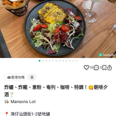
19
0
香港攻略
食
炸蠔、炸雞、意粉、奄列、咖啡、特調！😋朝啡夕
酒🍸
👩🏻‍🍳 Mansons Lot
📍 灣仔汕頭街1-3號地舖