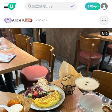
下載App
Alice K
2025/12/12
1
/
12
Next