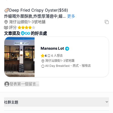
🦪Deep Fried Crispy Oyster($58)
炸蠔嘅外層酥脆,炸漿厚薄適中,蠔
...
更多
灣仔汕頭街1-3號地舖
評分
文章提及
的好去處
Mansons Lot
4
6
人想去
灣仔汕頭街1-3號地舖
All Day Breakfast、西式、咖啡店
發表第一個留言...
社群主題