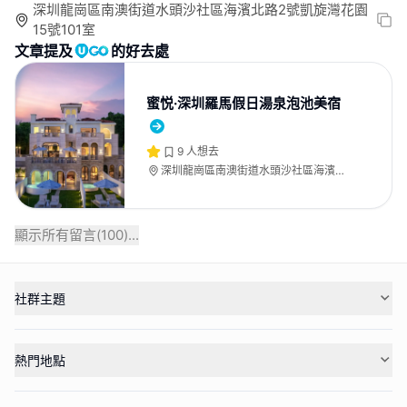
深圳龍崗區南澳街道水頭沙社區海濱北路2號凱旋灣花園
15號101室
文章提及
的好去處
蜜悦·深圳羅馬假日湯泉泡池美宿
9
人想去
深圳龍崗區南澳街道水頭沙社區海濱北
路2號凱旋灣花園15號101室
顯示所有留言(
100
)...
社群主題
熱門地點