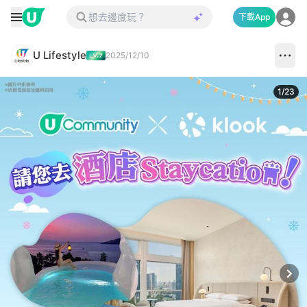
下載App
U Lifestyle
2025/12/10
1
/
23
Next