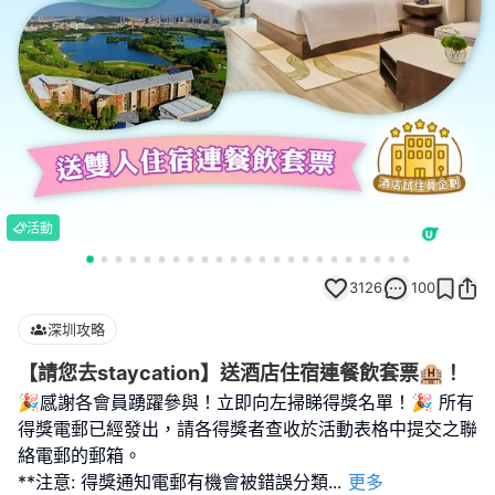
活動
3126
100
深圳攻略
【請您去staycation】送酒店住宿連餐飲套票🏨！
🎉感謝各會員踴躍參與！立即向左掃睇得獎名單！🎉 所有
得獎電郵已經發出，請各得獎者查收於活動表格中提交之聯
絡電郵的郵箱。
**注意: 得獎通知電郵有機會被錯誤分類
...
更多