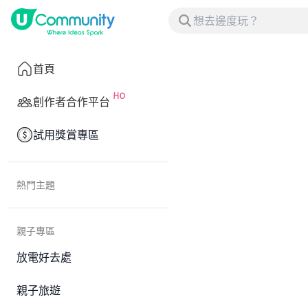
首頁
創作者合作平台
試用獎賞專區
熱門主題
親子專區
放電好去處
親子旅遊