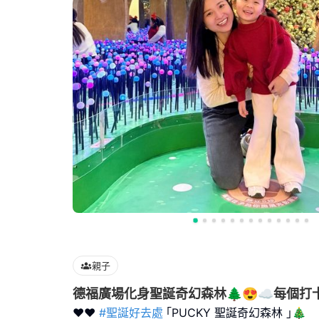
親子
德福廣場化身聖誕奇幻森林🌲😍☁️每個打
❤️❤️
#聖誕好去處
｢PUCKY 聖誕奇幻森林 ｣🎄