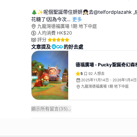
🎄✨呢個聖誕帶住妍妍👧🏻去@telfordplaza
花糖了!因為今次
...
更多
九龍灣德福廣場 1期 地下中庭
人均消費
HK$
20
評分
文章提及
的好去處
德福廣場 - Pucky聖誕奇幻森
5
92
人想去
2025年11月14日 - 2026年1月4日
九龍灣德福廣場 1期 地下中庭
顯示所有留言(
35
)...