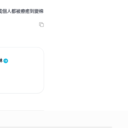
hk ,成個人都被療癒到變棉
林