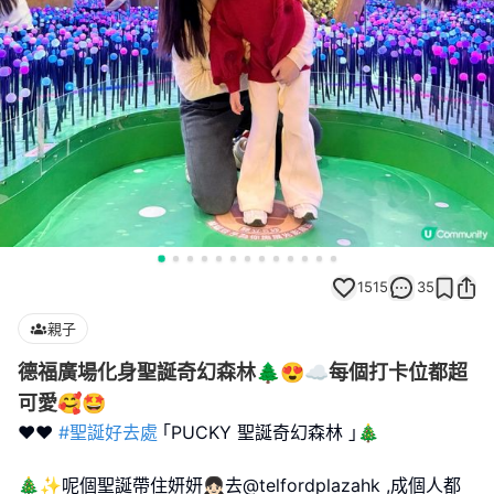
1515
35
親子
德福廣場化身聖誕奇幻森林🌲😍☁️每個打卡位都超
可愛🥰🤩
❤️❤️
#聖誕好去處
｢PUCKY 聖誕奇幻森林 ｣🎄
🎄✨呢個聖誕帶住妍妍👧🏻去@telfordplazahk ,成個人都