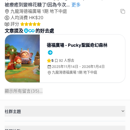
被療癒到變棉花糖了!因為今次
...
更多
九龍灣德福廣場 1期 地下中庭
人均消費
HK$
20
評分
文章提及
的好去處
德福廣場 - Pucky聖誕奇幻森林
5
92
人想去
2025年11月14日 - 2026年1月4日
九龍灣德福廣場 1期 地下中庭
顯示所有留言(
35
)...
社群主題