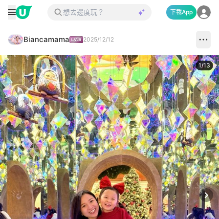
下載App
Biancamama
2025/12/12
1
/
13
Next