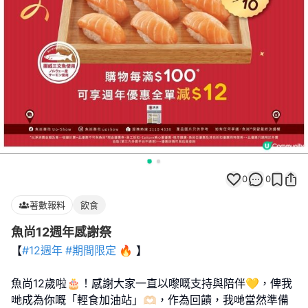
0
0
著數報料
飲食
魚尚12週年感謝祭
【
#12週年
#期間限定
🔥 】
魚尚12歲啦🎂！感謝大家一直以嚟嘅支持與陪伴💛，俾我
哋成為你嘅「輕食加油站」🫶🏻，作為回饋，我哋當然準備