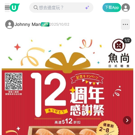
下載App
Johnny Man
2025/10/02
1
/
2
Next