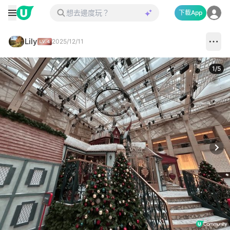
下載App
Lily
2025/12/11
1
/
5
Next