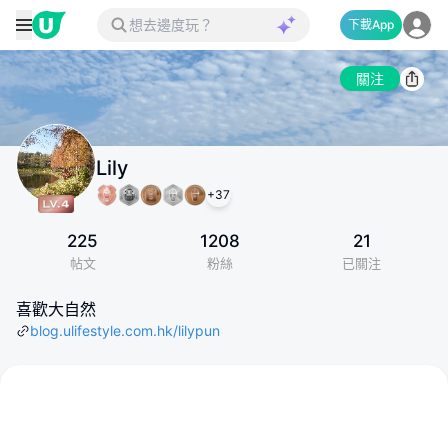
下載App
關注
Lily
+
37
225
1208
21
帖文
粉絲
已關注
喜歡大自然
blog.ulifestyle.com.hk/lilypun