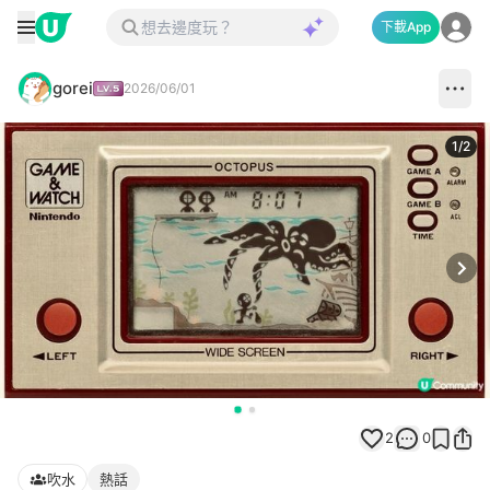
下載App
gorei
2026/06/01
1
/
2
Next
2
0
吹水
熱話