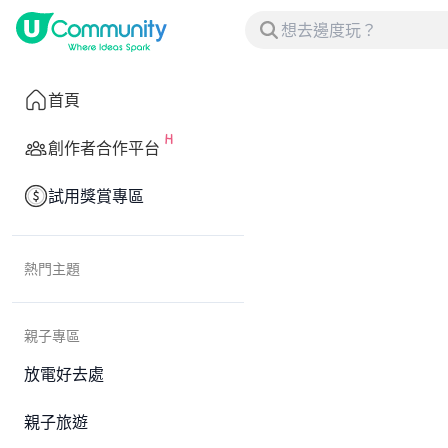
首頁
創作者合作平台
試用獎賞專區
熱門主題
親子專區
放電好去處
親子旅遊