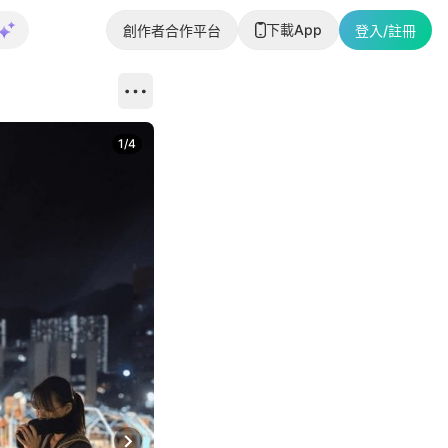
下載App
創作者合作平台
登入/註冊
1
/
4