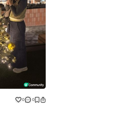
Next slide
0
0